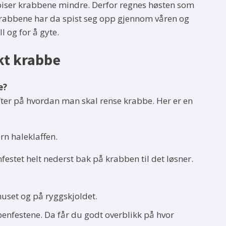
piser krabbene mindre. Derfor regnes høsten som
 Krabbene har da spist seg opp gjennom våren og
l og for å gyte.
kt krabbe
e?
fter på hvordan man skal rense krabbe. Her er en
rn haleklaffen.
estet helt nederst bak på krabben til det løsner.
lhuset og på ryggskjoldet.
enfestene. Da får du godt overblikk på hvor