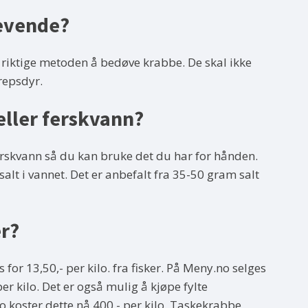
evende?
n riktige metoden å bedøve krabbe. De skal ikke
repsdyr.
eller ferskvann?
erskvann så du kan bruke det du har for hånden.
salt i vannet. Det er anbefalt fra 35-50 gram salt
r?
for 13,50,- per kilo. fra fisker. På Meny.no selges
er kilo. Det er også mulig å kjøpe fylte
 koster dette nå 400,- per kilo. Taskekrabbe