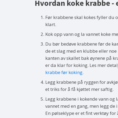
Hvordan koke krabbe - e
Før krabbene skal kokes fyller du o
klart.
Kok opp vann og la vannet koke me
Du bør bedøve krabbene før de kan
de et slag med en klubbe eller noe 
kanten av skallet bak øynene på k
er da klar for koking. Les mer deta
krabbe før koking.
Legg krabbene på ryggen for avkjøl
et triks for å få kjøttet mer saftig.
Legg krabbene i kokende vann og la 
vannet med en gang, men legg de i 
En pølseklype er et fint verktøy fo