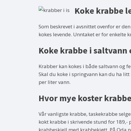
Koke krabbe l
Som beskrevet i avsnittet ovenfor er de
kokes levende. Unntaket er for enkelte k
Koke krabbe i saltvann 
Krabber kan kokes i både saltvann og f
Skal du koke i springvann kan du ha litt 
per liter vann.
Hvor mye koster krabbe
Vår vanligste krabbe, taskekrabbe selges 
kokt krabbe i skrivende stund for 189,- p
krabbeskjell med krabbekjøtt. På Oda.no