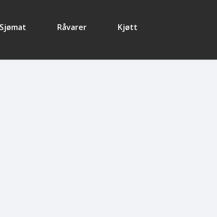
Sjømat
Råvarer
Kjøtt