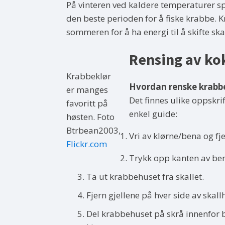
På vinteren ved kaldere temperaturer s
den beste perioden for å fiske krabbe.
sommeren for å ha energi til å skifte skal
Rensing av ko
Krabbeklør
Hvordan renske krabb
er manges
Det finnes ulike oppskri
favoritt på
enkel guide:
høsten. Foto
Btrbean2003,
Vri av klørne/bena og fje
Flickr.com
Trykk opp kanten av benf
Ta ut krabbehuset fra skallet.
Fjern gjellene på hver side av skal
Del krabbehuset på skrå innenfor b