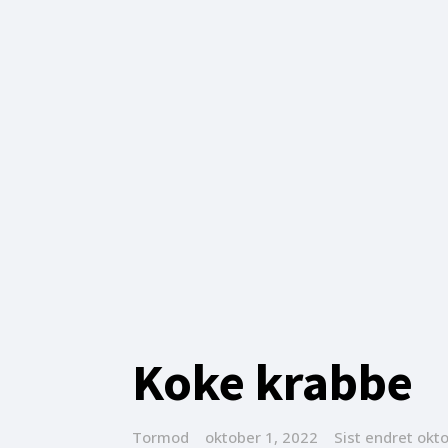
Koke krabbe
Tormod
oktober 1, 2022
Sist endret
okto