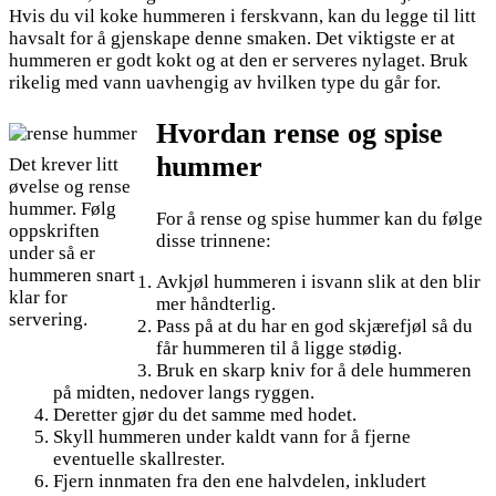
Hvis du vil koke hummeren i ferskvann, kan du legge til litt
havsalt for å gjenskape denne smaken. Det viktigste er at
hummeren er godt kokt og at den er serveres nylaget. Bruk
rikelig med vann uavhengig av hvilken type du går for.
Hvordan rense og spise
hummer
Det krever litt
øvelse og rense
hummer. Følg
For å rense og spise hummer kan du følge
oppskriften
disse trinnene:
under så er
hummeren snart
Avkjøl hummeren i isvann slik at den blir
klar for
mer håndterlig.
servering.
Pass på at du har en god skjærefjøl så du
får hummeren til å ligge stødig.
Bruk en skarp kniv for å dele hummeren
på midten, nedover langs ryggen.
Deretter gjør du det samme med hodet.
Skyll hummeren under kaldt vann for å fjerne
eventuelle skallrester.
Fjern innmaten fra den ene halvdelen, inkludert