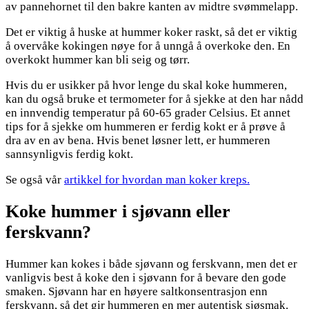
av pannehornet til den bakre kanten av midtre svømmelapp.
Det er viktig å huske at hummer koker raskt, så det er viktig
å overvåke kokingen nøye for å unngå å overkoke den. En
overkokt hummer kan bli seig og tørr.
Hvis du er usikker på hvor lenge du skal koke hummeren,
kan du også bruke et termometer for å sjekke at den har nådd
en innvendig temperatur på 60-65 grader Celsius. Et annet
tips for å sjekke om hummeren er ferdig kokt er å prøve å
dra av en av bena. Hvis benet løsner lett, er hummeren
sannsynligvis ferdig kokt.
Se også vår
artikkel for hvordan man koker kreps.
Koke hummer i sjøvann eller
ferskvann?
Hummer kan kokes i både sjøvann og ferskvann, men det er
vanligvis best å koke den i sjøvann for å bevare den gode
smaken. Sjøvann har en høyere saltkonsentrasjon enn
ferskvann, så det gir hummeren en mer autentisk sjøsmak.