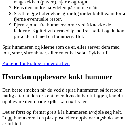
magesekken (paven), hjerte og rogn.
Rens den andre halvdelen på samme måte.
Skyll begge halvdelene grundig under kaldt vann for å
fjerne eventuelle rester.
Fjern kjøttet fra hummerklørne ved å knekke de i
leddene. Kjøttet vil dermed løsne fra skallet og du kan
pirke det ut med en hummergaffel.
Spis hummeren og klørne som de er, eller server dem med
loff, smør, sitronbåter, eller en enkel salat. Lykke til!
Koketid for krabbe finner du her.
Hvordan oppbevare kokt hummer
Den beste smaken får du ved å spise hummeren så fort som
mulig etter at den er kokt, men hvis du har litt igjen, kan du
oppbevare den i både kjøleskap og fryser.
Det er først og fremst greit å la hummeren avkjøle seg helt.
Legg hummeren i en plastpose eller oppbevaringsboks som
er lufttett.