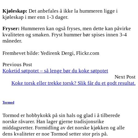
Kjøleskap:
Det anbefales å ikke la hummeren ligge i
kjøleskap i mer enn 1-3 dager.
Fryser:
Hummeren kan også fryses, men dette kan påvirke
kvaliteten og smaken. Fryst hummer bør spises innen 3-4
måneder.
Fremhevet bilde: Yedirenk Dergi, Flickr.com
Previous Post
Koketid søtpotet – så lenge bør du koke søtpotet
Next Post
Koke torsk eller trekke torsk? Slik får du et godt resultat.
Tormod
Tormod er hobbykokk på sin hals og glad i å tilberede
norske råvarer. Han lager gjerne tradisjonsrike
middagsretter. Formidling av det norske kjøkken og alle
dens kvaliteter er noe Tormod setter stor pris på.