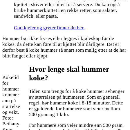
kjøttet i skiver eller biter for å servere. Du kan også
bruke hummerkjøttet i en rekke retter, som salater,
sandwich, eller pasta.
God kjeler og gryter finner du her.
Hummer bør ikke fryses eller legges i kjøleskap før de
kokes, da dette kan føre til at kjøttet blir dårligere. Det er
derfor best å koke hummer så snart som mulig etter at de har
blitt fanget eller kjøpt.
Hvor lenge skal hummer
koke?
Koketid
for
hummer
Tiden som trengs for å koke hummer avhenger
kommer
av størrelsen på hummeren. Som en generell
ann på
regel, bør hummer koke i 8-15 minutter. Dette
størrelse
er gjeldende for hummere som veier mellom
og vekt.
500 gram og 1 kilo.
Foto:
Bethany
For hummere som veier mindre enn 500 gram,
King,