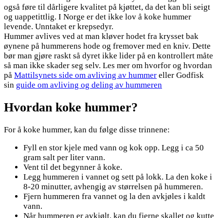
også føre til dårligere kvalitet på kjøttet, da det kan bli seigt
og uappetittlig. I Norge er det ikke lov å koke hummer
levende. Unntaket er krepsedyr.
Hummer avlives ved at man kløver hodet fra krysset bak
øynene på hummerens hode og fremover med en kniv. Dette
bør man gjøre raskt så dyret ikke lider på en kontrollert måte
så man ikke skader seg selv. Les mer om hvorfor og hvordan
på
Mattilsynets side om avliving av hummer
eller Godfisk
sin
guide om avliving og deling av hummeren
Hvordan koke hummer?
For å koke hummer, kan du følge disse trinnene:
Fyll en stor kjele med vann og kok opp. Legg i ca 50
gram salt per liter vann.
Vent til det begynner å koke.
Legg hummeren i vannet og sett på lokk. La den koke i
8-20 minutter, avhengig av størrelsen på hummeren.
Fjern hummeren fra vannet og la den avkjøles i kaldt
vann.
Når hummeren er avkjølt, kan du fjerne skallet og kutte