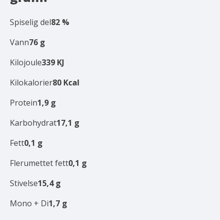
Spiselig del
82
%
Vann
76
g
Kilojoule
339
KJ
Kilokalorier
80
Kcal
Protein
1,9
g
Karbohydrat
17,1
g
Fett
0,1
g
Flerumettet fett
0,1
g
Stivelse
15,4
g
Mono + Di
1,7
g