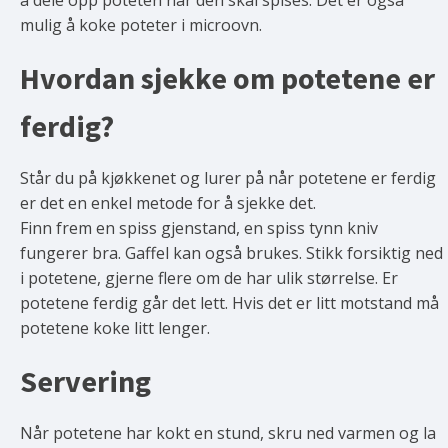
å dele opp poteten når den skal spises. Det er også
mulig å koke poteter i microovn.
Hvordan sjekke om potetene er
ferdig?
Står du på kjøkkenet og lurer på når potetene er ferdig
er det en enkel metode for å sjekke det.
Finn frem en spiss gjenstand, en spiss tynn kniv
fungerer bra. Gaffel kan også brukes. Stikk forsiktig ned
i potetene, gjerne flere om de har ulik størrelse. Er
potetene ferdig går det lett. Hvis det er litt motstand må
potetene koke litt lenger.
Servering
Når potetene har kokt en stund, skru ned varmen og la