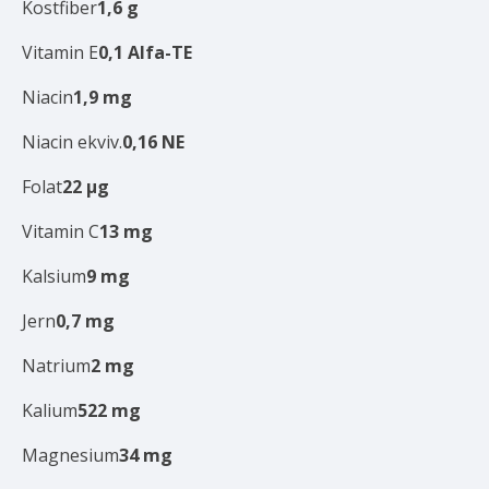
Kostfiber
1,6
g
Vitamin E
0,1
Alfa-TE
Niacin
1,9
mg
Niacin ekviv.
0,16
NE
Folat
22
µg
Vitamin C
13
mg
Kalsium
9
mg
Jern
0,7
mg
Natrium
2
mg
Kalium
522
mg
Magnesium
34
mg