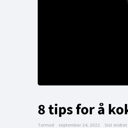
8 tips for å k
Tormod
september 24, 2022
Sist endre