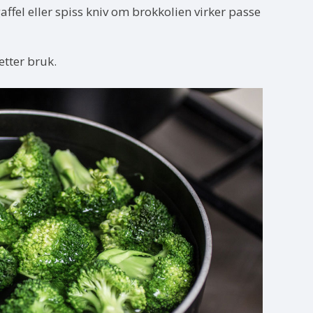
affel eller spiss kniv om brokkolien virker passe
etter bruk.